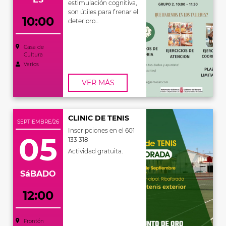
estimulación cognitiva,
son útiles para frenar el
10:00
deterioro...
Casa de
Cultura
Varios
VER MÁS
CLINIC DE TENIS
SEPTIEMBRE/26
Inscripciones en el 601
05
133 318
Actividad gratuita.
SáBADO
12:00
Frontón