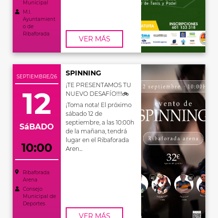
Municipal
M.I.
Ayuntamient
o de
Ribaforada
VER MÁS
SPINNING
SEPTIEMBRE/26
¡TE PRESENTAMOS TU
12
NUEVO DESAFÍO!!!!🚲
¡Toma nota! El próximo
sábado 12 de
septiembre, a las 10:00h
SáBADO
de la mañana, tendrá
lugar en el Ribaforada
10:00
Aren...
Ribaforada
Arena
Consejo
Municipal de
Deportes
VER MÁS