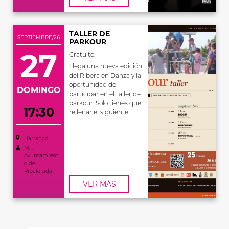
TALLER DE
SEPTIEMBRE/26
PARKOUR
27
Gratuito.
Llega una nueva edición
del Ribera en Danza y la
oportunidad de
DOMINGO
participar en el taller de
parkour. Solo tienes que
17:30
rellenar el siguiente...
Barranco
M.I.
Ayuntamient
o de
Ribaforada
VER MÁS