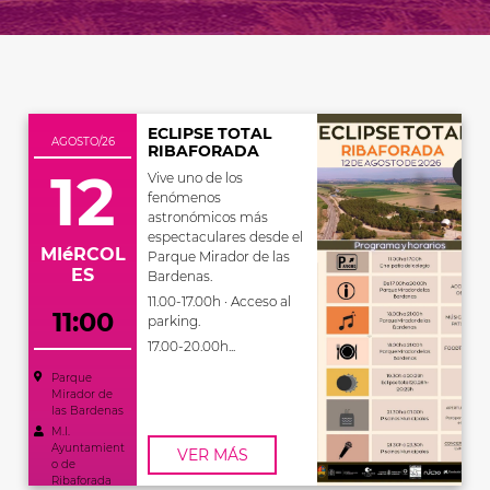
ECLIPSE TOTAL
AGOSTO/26
RIBAFORADA
12
Vive uno de los
fenómenos
astronómicos más
espectaculares desde el
MIéRCOL
Parque Mirador de las
ES
Bardenas.
11.00-17.00h · Acceso al
11:00
parking.
17.00-20.00h...
Parque
Mirador de
las Bardenas
M.I.
Ayuntamient
VER MÁS
o de
Ribaforada