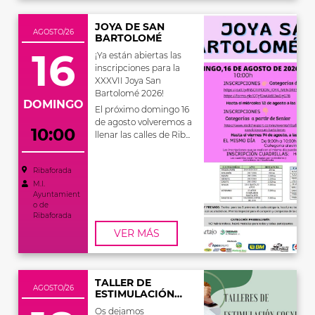
JOYA DE SAN
AGOSTO/26
BARTOLOMÉ
16
¡Ya están abiertas las
inscripciones para la
XXXVII Joya San
Bartolomé 2026!
DOMINGO
El próximo domingo 16
de agosto volveremos a
10:00
llenar las calles de Rib...
Ribaforada
M.I.
Ayuntamient
o de
Ribaforada
VER MÁS
TALLER DE
AGOSTO/26
ESTIMULACIÓN
COGNITIVA
Os dejamos