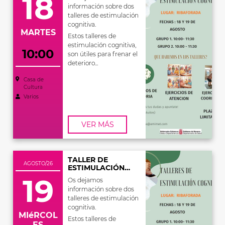
18
información sobre dos
talleres de estimulación
cognitiva.
MARTES
Estos talleres de
estimulación cognitiva,
10:00
son útiles para frenar el
deterioro...
Casa de
Cultura
Varios
VER MÁS
TALLER DE
AGOSTO/26
ESTIMULACIÓN
COGNITIVA
19
Os dejamos
información sobre dos
talleres de estimulación
cognitiva.
MIéRCOL
Estos talleres de
ES